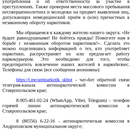
употребления и об ответственности за участие в
преступлениях. Также проверим места массового пребывания
несовершеннолетних и молодежи на предмет выявления лиц,
допускающих немедицинский приём и (или) причастных к
незаконному обороту наркотиков.
Мы обращаемся к каждому жителю нашего округа: «Не
будьте равнодушными! Не бойтесь правды! Помогите нам в
борьбе с незаконным оборотом наркотиков!». Сделать это
можно поделившись информацией о тех, кто употребляет
наркотики, распространяет их или предлагает работу
наркокурьером. Это необходимо для того, чтобы
предотвратить вовлечение наших жителей в наркобизнес.
Телефоны для связи (все сообщения анонимны):
https://t.me/antinarkotik_skbot
- чат-бот обратной связи
телеграм-канала антинаркотической комиссии в
Ставропольском крае;
8-905-461-02-24 (WhatsApp, Viber, Telegram) – телефон
горячей линии антинаркотической комиссии в
Ставропольском крае;
8 (86556) 6-22-16 - антинаркотическая комиссия в
Андроповском муниципальном округе;