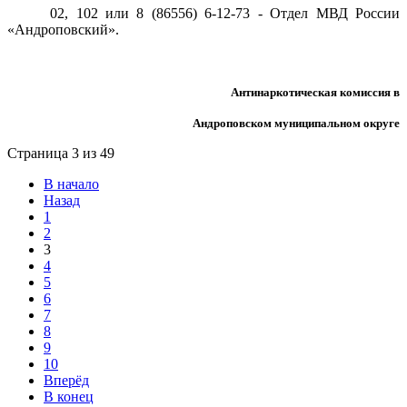
02, 102 или 8 (86556) 6-12-73 - Отдел МВД России
«Андроповский».
Антинаркотическая комиссия в
Андроповском муниципальном округе
Страница 3 из 49
В начало
Назад
1
2
3
4
5
6
7
8
9
10
Вперёд
В конец