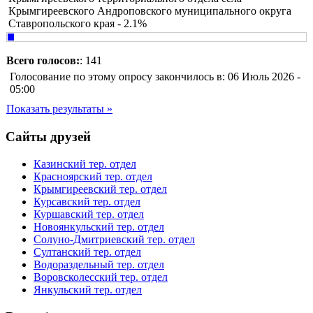
Крымгиреевского Андроповского муниципального округа
Ставропольского края - 2.1%
Всего голосов:
: 141
Голосование по этому опросу закончилось в: 06 Июль 2026 -
05:00
Показать результаты »
Сайты друзей
Казинский тер. отдел
Красноярский тер. отдел
Крымгиреевский тер. отдел
Курсавский тер. отдел
Куршавский тер. отдел
Новоянкульский тер. отдел
Солуно-Дмитриевский тер. отдел
Султанский тер. отдел
Водораздельный тер. отдел
Воровсколесский тер. отдел
Янкульский тер. отдел