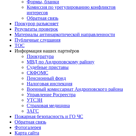
Формы, бланки
Комиссия по урегулированию конфликтов
интересов
Обратная связь
Прокурор разъясняет
Результаты проверок
Материалы антинаркотической направленности
Публичные слушания
ТОС
Информация наших партнёров
Прокуратура
МВД по Андроповскому району
Судебные приставы
СКФОМС
Пенсионный фонд
Налоговая инспекция
Военный комиссариат Андроповского района
Управление Росреестра
УТСЗН
Страховая медицина
ЗАГС
Пожарная безопасность и ГО ЧС
Обратная связь
Фотогалерея
Карта сайта