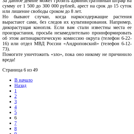
За данное деяние может грозить административный штраф на
сумму от 1 500 до 300 000 рублей, арест на срок до 15 суток
или лишение свободы сроком до 8 лет.
Но бывают случаи, когда наркосодержащие растения
вырастают сами, без следов их культивирования. Например,
дикорастущая конопля. Если вам стали известны места ее
произрастания, просьба незамедлительно проинформировать
об этом антинаркотическую комиссию округа (телефон 6-22-
16) или отдел МВД России «Андроповский» (телефон 6-12-
73).
Помогите уничтожить «зло», пока оно никому не причинило
вреда!
Страница 6 из 49
В начало
Назад
1
2
3
4
5
6
7
8
9