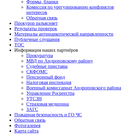
Формы, бланки
Комиссия по урегулированию конфликтов
интересов
Обратная связь
Прокурор разъясняет
Результаты проверок
Материалы антинаркотической направленности
Публичные слушания
ТОС
Информация наших партнёров
Прокуратура
МВД по Андроповскому району
Судебные приставы
СКФОМС
Пенсионный фонд
Налоговая инспекция
Военный комиссариат Андроповского района
Управление Росреестра
УТСЗН
Страховая медицина
ЗАГС
Пожарная безопасность и ГО ЧС
Обратная связь
Фотогалерея
Карта сайта