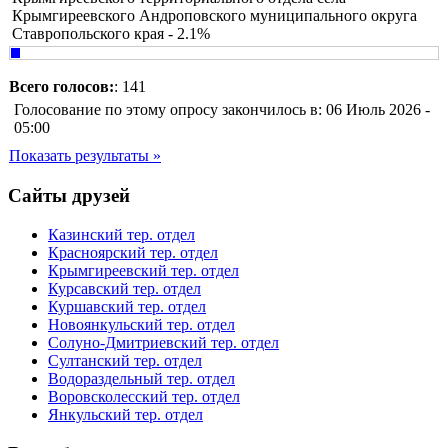
Крымгиреевского Андроповского муниципального округа
Ставропольского края - 2.1%
Всего голосов:
: 141
Голосование по этому опросу закончилось в: 06 Июль 2026 -
05:00
Показать результаты »
Сайты друзей
Казинский тер. отдел
Красноярский тер. отдел
Крымгиреевский тер. отдел
Курсавский тер. отдел
Куршавский тер. отдел
Новоянкульский тер. отдел
Солуно-Дмитриевский тер. отдел
Султанский тер. отдел
Водораздельный тер. отдел
Воровсколесский тер. отдел
Янкульский тер. отдел