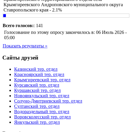
Крымгиреевского Андроповского муниципального округа
Ставропольского края - 2.1%
Всего голосов:
: 141
Голосование по этому опросу закончилось в: 06 Июль 2026 -
05:00
Показать результаты »
Сайты друзей
Казинский тер. отдел
Красноярский тер. отдел
Крымгиреевский тер. отдел
Курсавский тер. отдел
Куршавский тер. отдел
Новоянкульский тер. отдел
Солуно-Дмитриевский тер. отдел
Султанский тер. отдел
Водораздельный тер. отдел
Воровсколесский тер. отдел
Янкульский тер. отдел