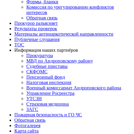
Формы, бланки
Комиссия по урегулированию конфликтов
интересов
Обратная связь
Прокурор разъясняет
Результаты проверок
Материалы антинаркотической направленности
Публичные слушания
ТОС
Информация наших партнёров
Прокуратура
МВД по Андроповскому району
Судебные приставы
СКФОМС
Пенсионный фонд
Налоговая инспекция
Военный комиссариат Андроповского района
Управление Росреестра
УТСЗН
Страховая медицина
ЗАГС
Пожарная безопасность и ГО ЧС
Обратная связь
Фотогалерея
Карта сайта