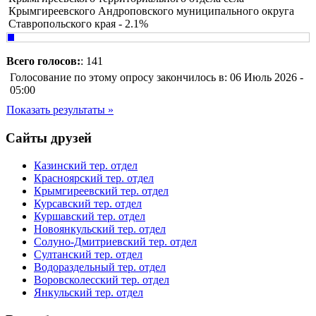
Крымгиреевского Андроповского муниципального округа
Ставропольского края - 2.1%
Всего голосов:
: 141
Голосование по этому опросу закончилось в: 06 Июль 2026 -
05:00
Показать результаты »
Сайты друзей
Казинский тер. отдел
Красноярский тер. отдел
Крымгиреевский тер. отдел
Курсавский тер. отдел
Куршавский тер. отдел
Новоянкульский тер. отдел
Солуно-Дмитриевский тер. отдел
Султанский тер. отдел
Водораздельный тер. отдел
Воровсколесский тер. отдел
Янкульский тер. отдел