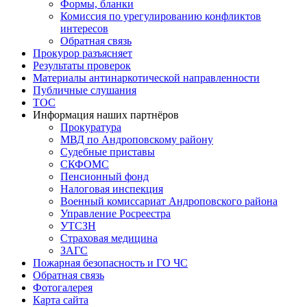
Формы, бланки
Комиссия по урегулированию конфликтов
интересов
Обратная связь
Прокурор разъясняет
Результаты проверок
Материалы антинаркотической направленности
Публичные слушания
ТОС
Информация наших партнёров
Прокуратура
МВД по Андроповскому району
Судебные приставы
СКФОМС
Пенсионный фонд
Налоговая инспекция
Военный комиссариат Андроповского района
Управление Росреестра
УТСЗН
Страховая медицина
ЗАГС
Пожарная безопасность и ГО ЧС
Обратная связь
Фотогалерея
Карта сайта