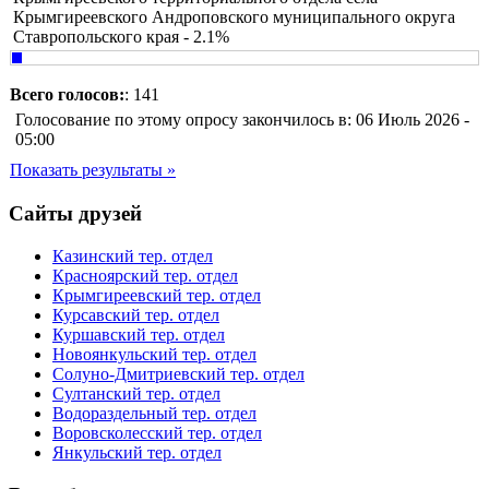
Крымгиреевского Андроповского муниципального округа
Ставропольского края - 2.1%
Всего голосов:
: 141
Голосование по этому опросу закончилось в: 06 Июль 2026 -
05:00
Показать результаты »
Сайты друзей
Казинский тер. отдел
Красноярский тер. отдел
Крымгиреевский тер. отдел
Курсавский тер. отдел
Куршавский тер. отдел
Новоянкульский тер. отдел
Солуно-Дмитриевский тер. отдел
Султанский тер. отдел
Водораздельный тер. отдел
Воровсколесский тер. отдел
Янкульский тер. отдел