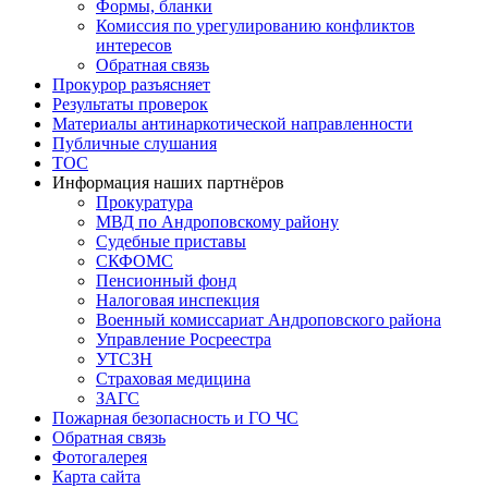
Формы, бланки
Комиссия по урегулированию конфликтов
интересов
Обратная связь
Прокурор разъясняет
Результаты проверок
Материалы антинаркотической направленности
Публичные слушания
ТОС
Информация наших партнёров
Прокуратура
МВД по Андроповскому району
Судебные приставы
СКФОМС
Пенсионный фонд
Налоговая инспекция
Военный комиссариат Андроповского района
Управление Росреестра
УТСЗН
Страховая медицина
ЗАГС
Пожарная безопасность и ГО ЧС
Обратная связь
Фотогалерея
Карта сайта