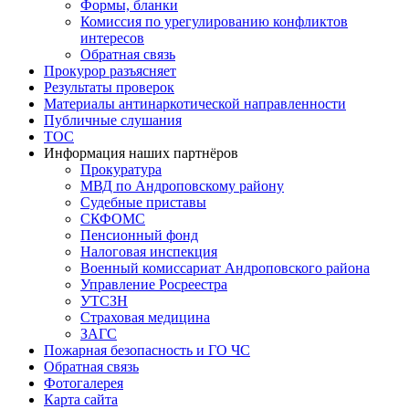
Формы, бланки
Комиссия по урегулированию конфликтов
интересов
Обратная связь
Прокурор разъясняет
Результаты проверок
Материалы антинаркотической направленности
Публичные слушания
ТОС
Информация наших партнёров
Прокуратура
МВД по Андроповскому району
Судебные приставы
СКФОМС
Пенсионный фонд
Налоговая инспекция
Военный комиссариат Андроповского района
Управление Росреестра
УТСЗН
Страховая медицина
ЗАГС
Пожарная безопасность и ГО ЧС
Обратная связь
Фотогалерея
Карта сайта