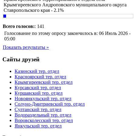
Крымгиреевского Андроповского муниципального округа
Ставропольского края - 2.1%
Всего голосов:
: 141
Голосование по этому опросу закончилось в: 06 Июль 2026 -
05:00
Показать результаты »
Сайты друзей
Казинский тер. отдел
Красноярский тер. отдел
Крымгиреевский тер. отдел
Курсавский тер. отдел
Куршавский тер. отдел
Новоянкульский тер. отдел
Солуно-Дмитриевский тер. отдел
Султанский тер. отдел
Водораздельный тер. отдел
Воровсколесский тер. отдел
Янкульский тер. отдел